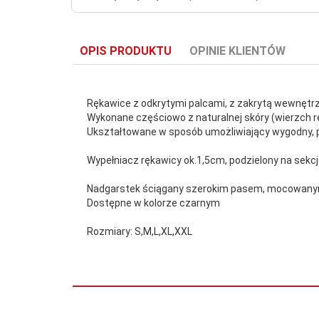
OPIS PRODUKTU
OPINIE KLIENTÓW
Rękawice z odkrytymi palcami, z zakrytą wewnętrz
Wykonane częściowo z naturalnej skóry (wierzch re
Ukształtowane w sposób umożliwiający wygodny, pe
Wypełniacz rękawicy ok.1,5cm, podzielony na sekcj
Nadgarstek ściągany szerokim pasem, mocowanym
Dostępne w kolorze czarnym
Rozmiary: S,M,L,XL,XXL