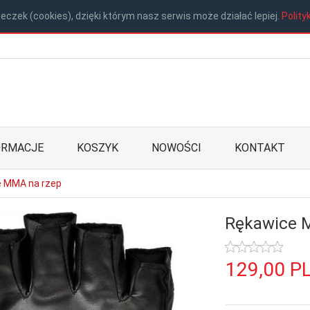
eczek (cookies), dzięki którym nasz serwis może działać lepiej.
Polity
ORMACJE
KOSZYK
NOWOŚCI
KONTAKT
 MMA na rzep
Rękawice 
129,
00
P