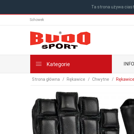
Ta strona używa ciast
Schowek
Kategorie
INF
Strona główna
Rękawice
Chwytne
Rękawice