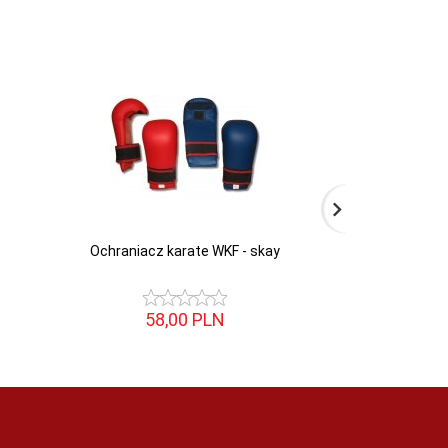
Ochraniacz karate WKF - skay
Rękawice otw
(WAKO 
58,
00
PLN
220,