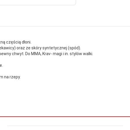
ną częścią dłoni.
kawicy) oraz ze skóry syntetycznej (spód).
wny chwyt. Do MMA, Krav- magi i in. stylów walki.
e.
 na rzepy.