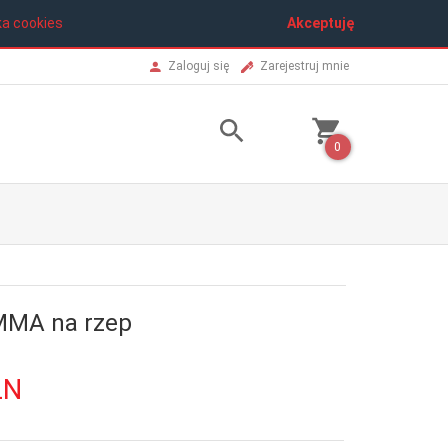
ka cookies
Akceptuję
Zaloguj się
Zarejestruj mnie
0
MMA na rzep
LN