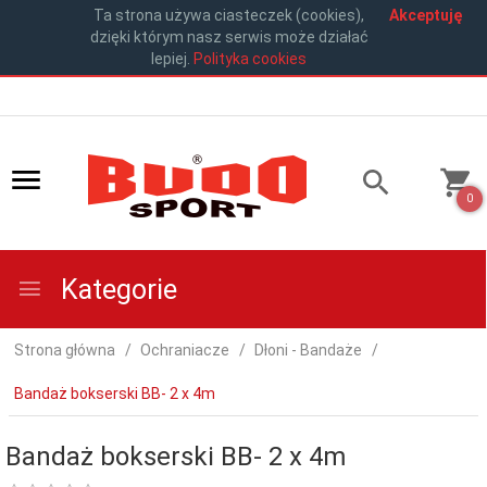
Ta strona używa ciasteczek (cookies),
Akceptuję
dzięki którym nasz serwis może działać
lepiej.
Polityka cookies
0
Kategorie
Strona główna
Ochraniacze
Dłoni - Bandaże
Bandaż bokserski BB- 2 x 4m
Bandaż bokserski BB- 2 x 4m