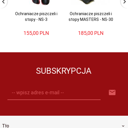
Ochraniacze piszczeli i
Ochraniacze piszczeli i
stopy - NS-3
stopy MASTERS - NS-30
s
155,
00
PLN
185,
00
PLN
SUBSKRYPCJA
-- wpisz adres e-mail --
Tło