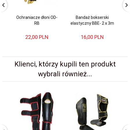
Ochraniacze dłoni OD-
Bandaż bokserski
RB
elastyczny BBE- 2 x 3m
el
22,
00
PLN
16,
00
PLN
Klienci, którzy kupili ten produkt
wybrali również...