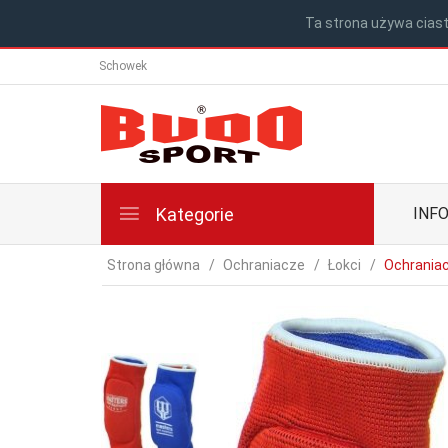
Ta strona używa ciast
Schowek
Kategorie
INF
Strona główna
Ochraniacze
Łokci
Ochrania