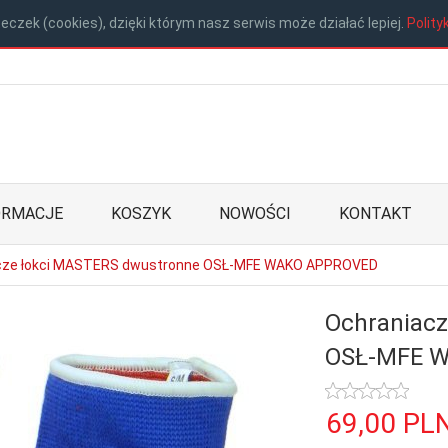
eczek (cookies), dzięki którym nasz serwis może działać lepiej.
Polity
ORMACJE
KOSZYK
NOWOŚCI
KONTAKT
cze łokci MASTERS dwustronne OSŁ-MFE WAKO APPROVED
Ochraniac
OSŁ-MFE 
69,
00
PL