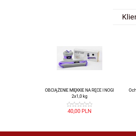
Klie
OBCIĄŻENIE MIĘKKIE NA RĘCE I NOGI
Och
2x1,0 kg
40,
00
PLN