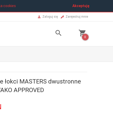
ka cookies
Akceptuję
Zaloguj się
Zarejestruj mnie
0
ze łokci MASTERS dwustronne
WAKO APPROVED
N