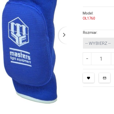
Model:
OŁ1760
Rozmiar:
-- WYBIERZ --