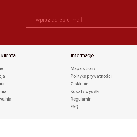
-- wpisz adres e-mail --
 klienta
Informacje
ie
Mapa strony
cja
Polityka prywatności
ia
O sklepie
nia
Koszty wysyłki
walnia
Regulamin
FAQ