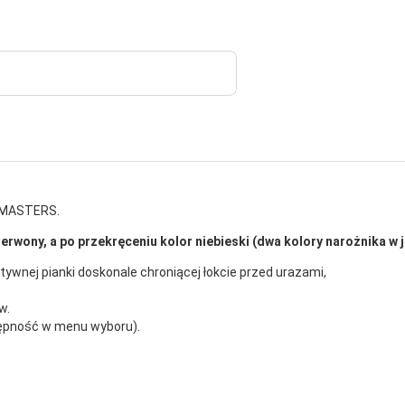
y MASTERS.
rwony, a po przekręceniu kolor niebieski (dwa kolory narożnika w j
ywnej pianki doskonale chroniącej łokcie przed urazami,
w.
tępność w menu wyboru).