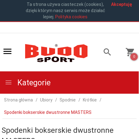
Ta strona używa ciasteczek (cookies),
Akceptuję
dzięki którym nasz serwis może działać
lepiej.
Polityka cookies
0
Kategorie
Strona główna
Ubiory
Spodnie
Krótkie
Spodenki bokserskie dwustronne MASTERS
Spodenki bokserskie dwustronne