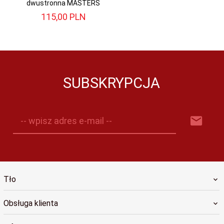
dwustronna MASTERS
115,
00
PLN
SUBSKRYPCJA
-- wpisz adres e-mail --
Tło
Obsługa klienta