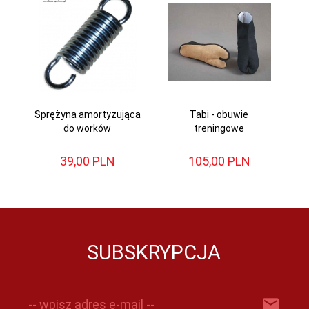
Sprężyna amortyzująca
Tabi - obuwie
do worków
treningowe
39,
00
PLN
105,
00
PLN
SUBSKRYPCJA
-- wpisz adres e-mail --