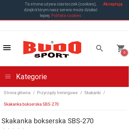
Ta strona używa ciasteczek (cookies),
Akceptuję
dzięki którym nasz serwis może działać
lepiej.
Polityka cookies
0
Kategorie
Strona główna
Przyrządy treningowe
Skakanki
Skakanka bokserska SBS-270
Skakanka bokserska SBS-270