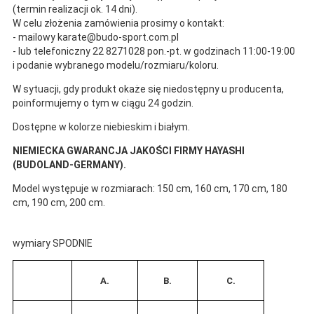
(termin realizacji ok. 14 dni).
W celu złożenia zamówienia prosimy o kontakt:
- mailowy karate@budo-sport.com.pl
- lub telefoniczny 22 8271028 pon.-pt. w godzinach 11:00-19:00
i podanie wybranego modelu/rozmiaru/koloru.
W sytuacji, gdy produkt okaże się niedostępny u producenta,
poinformujemy o tym w ciągu 24 godzin.
Dostępne w kolorze niebieskim i białym.
NIEMIECKA GWARANCJA JAKOŚCI FIRMY HAYASHI
(BUDOLAND-GERMANY).
Model występuje w rozmiarach: 150 cm, 160 cm, 170 cm, 180
cm, 190 cm, 200 cm.
wymiary SPODNIE
A.
B.
C.