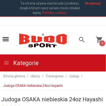
Ta strona używa ciasteczek (cookies),
Akceptuję
dzięki którym nasz serwis może działać
lepiej.
Polityka cookies
0
Kategorie
Strona główna
Ubiory
Treningowe
Judogi
Judoga OSAKA niebieskia 24oz Hayashi
Judoga OSAKA niebieskia 24oz Hayashi