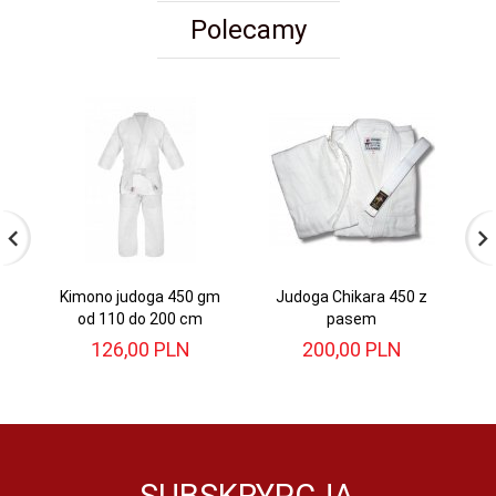
Polecamy
Kimono judoga 450 gm
Judoga Chikara 450 z
Ju
od 110 do 200 cm
pasem
126,
00
PLN
200,
00
PLN
SUBSKRYPCJA