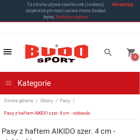
Ta strona używa ciasteczek (cookies),
Akceptuję
dzięki którym nasz serwis może działać
lepiej.
Polityka cookies
0
Kategorie
Strona główna
Ubiory
Pasy
Pasy z haftem AIKIDO szer. 4 cm - niebieski
Pasy z haftem AIKIDO szer. 4 cm -