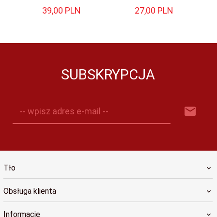
39,
00
PLN
27,
00
PLN
SUBSKRYPCJA
-- wpisz adres e-mail --
Tło
Obsługa klienta
Informacje