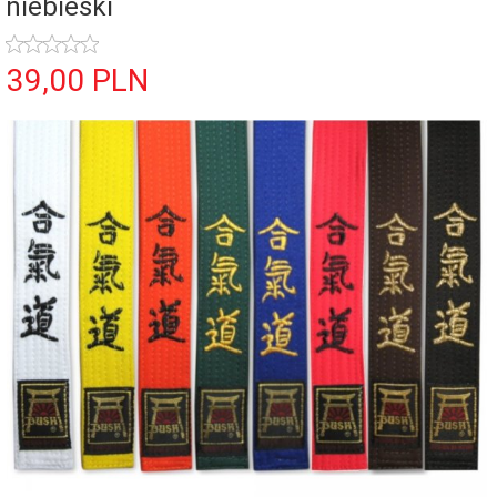
niebieski
39,
00
PLN