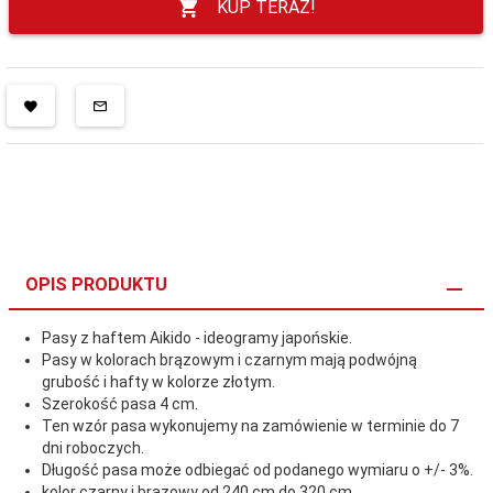
KUP TERAZ!
OPIS PRODUKTU
Pasy z haftem Aikido - ideogramy japońskie.
Pasy w kolorach brązowym i czarnym mają podwójną
grubość i hafty w kolorze złotym.
Szerokość pasa 4 cm.
Ten wzór pasa wykonujemy na zamówienie w terminie do 7
dni roboczych.
Długość pasa może odbiegać od podanego wymiaru o +/- 3%.
kolor czarny i brązowy od 240 cm do 320 cm