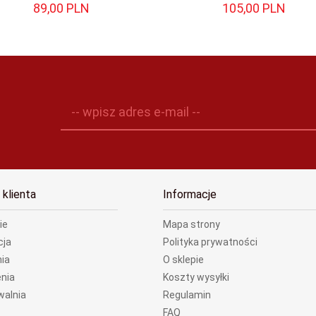
89,
00
PLN
105,
00
PLN
-- wpisz adres e-mail --
 klienta
Informacje
ie
Mapa strony
cja
Polityka prywatności
ia
O sklepie
nia
Koszty wysyłki
walnia
Regulamin
FAQ