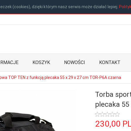
eczek (cookies), dzięki którym nasz serwis może działać lepiej.
Polity
ORMACJE
KOSZYK
NOWOŚCI
KONTAKT
owa TOP TEN z funkcją plecaka 55 x 29 x 27 cm TOR-P6A czarna
Torba spor
plecaka 55
230,
00
P