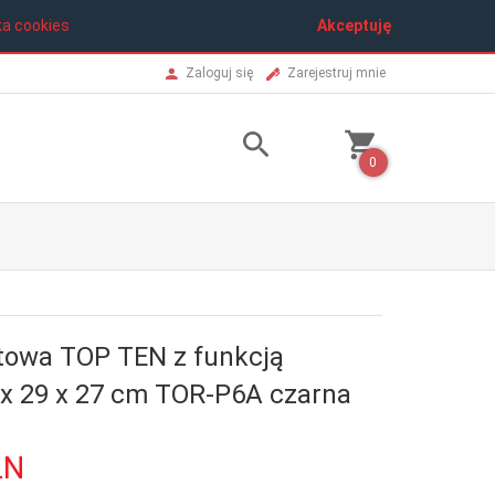
ka cookies
Akceptuję
Zaloguj się
Zarejestruj mnie
0
towa TOP TEN z funkcją
 x 29 x 27 cm TOR-P6A czarna
LN