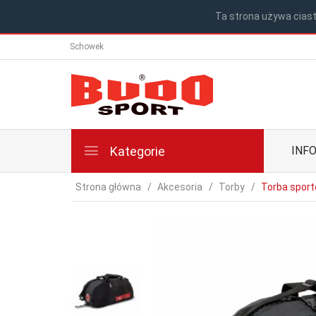
Ta strona używa ciast
Schowek
Kategorie
INF
Strona główna
Akcesoria
Torby
Torba sport