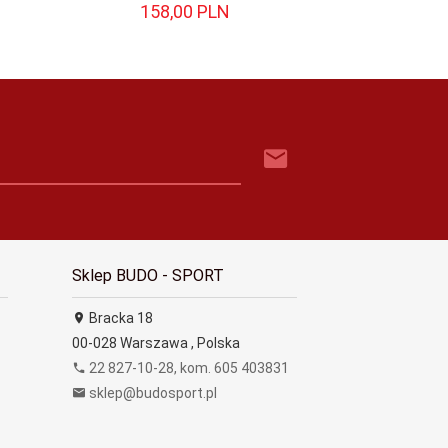
158,
00
PLN
Sklep BUDO - SPORT
Bracka 18
00-028
Warszawa
,
Polska
22 827-10-28, kom. 605 403831
sklep@budosport.pl