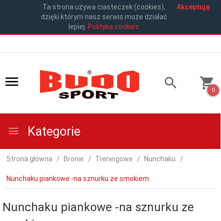
Ta strona używa ciasteczek (cookies),
Akceptuję
dzięki którym nasz serwis może działać
lepiej.
Polityka cookies
0
Kategorie
Strona główna
Bronie
Treningowe
Nunchaku
Nunchaku piankowe -na sznurku ze smokiem
Nunchaku piankowe -na sznurku ze