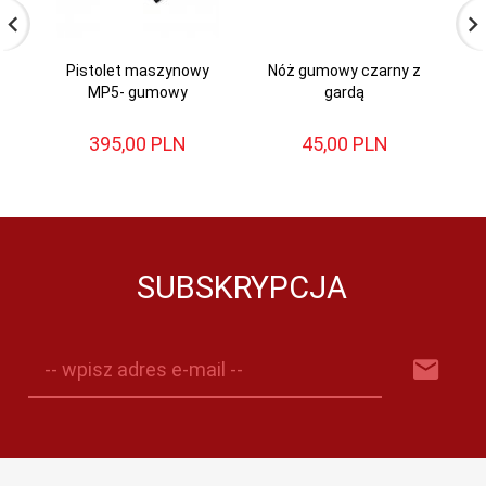
Pistolet maszynowy
Nóż gumowy czarny z
Ł
MP5- gumowy
gardą
395,
00
PLN
45,
00
PLN
SUBSKRYPCJA
-- wpisz adres e-mail --