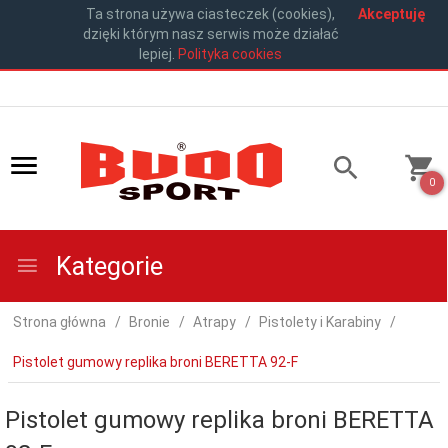
Ta strona używa ciasteczek (cookies),
Akceptuję
dzięki którym nasz serwis może działać
lepiej.
Polityka cookies
0
Kategorie
Strona główna
Bronie
Atrapy
Pistolety i Karabiny
Pistolet gumowy replika broni BERETTA 92-F
Pistolet gumowy replika broni BERETTA