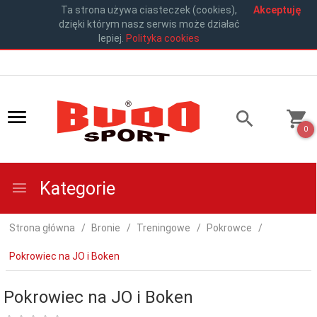
Ta strona używa ciasteczek (cookies),
Akceptuję
dzięki którym nasz serwis może działać
lepiej.
Polityka cookies
0
Kategorie
Strona główna
Bronie
Treningowe
Pokrowce
Pokrowiec na JO i Boken
Pokrowiec na JO i Boken