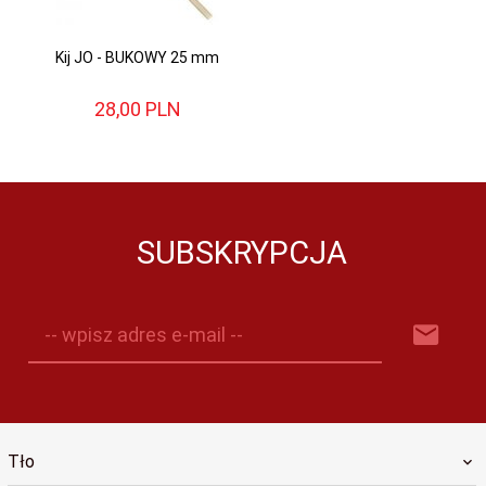
Kij JO - BUKOWY 25 mm
28,
00
PLN
SUBSKRYPCJA
-- wpisz adres e-mail --
Tło