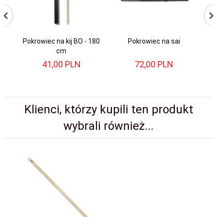
Pokrowiec na kij BO - 180
Pokrowiec na sai
Po
cm
41,
00
PLN
72,
00
PLN
Klienci, którzy kupili ten produkt
wybrali również...