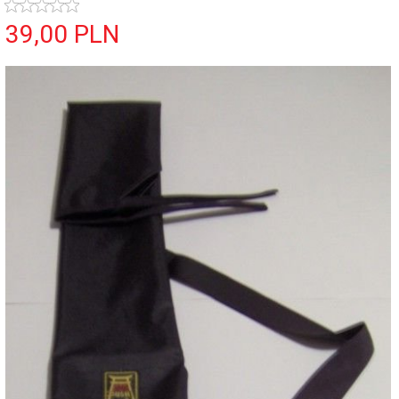
39,
00
PLN