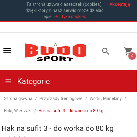
Ta strona używa ciasteczek (cookies),
Akceptuję
dzięki którym nasz serwis może działać
lepiej.
Polityka cookies
0
Kategorie
Strona główna
Przyrządy treningowe
Worki , Manekiny
Haki, Wieszaki
Hak na sufit 3 - do worka do 80 kg
Hak na sufit 3 - do worka do 80 kg