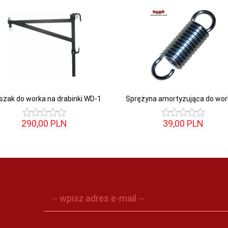
szak do worka na drabinki WD-1
Sprężyna amortyzująca do wo
290,
00
PLN
39,
00
PLN
-- wpisz adres e-mail --