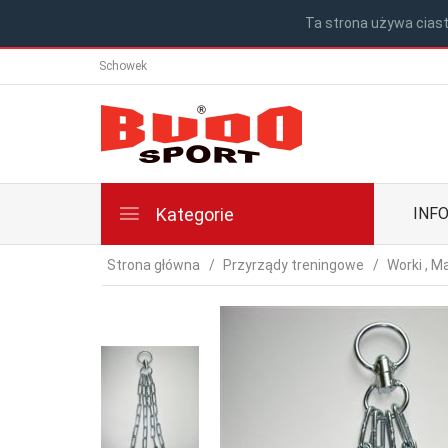
Ta strona używa ciast
Schowek
Kategorie
INF
Strona główna
Przyrządy treningowe
Worki , M