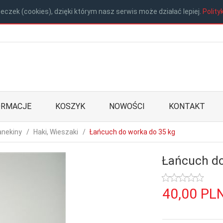
eczek (cookies), dzięki którym nasz serwis może działać lepiej.
Polity
ORMACJE
KOSZYK
NOWOŚCI
KONTAKT
anekiny
Haki, Wieszaki
Łańcuch do worka do 35 kg
Łańcuch do
40,
00
PL