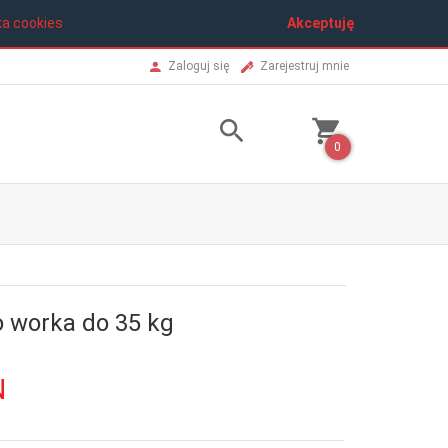
ka cookies
Akceptuję
Zaloguj się
Zarejestruj mnie
0
 worka do 35 kg
N