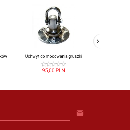
rków
Uchwyt do mocowania gruszki
Hak na sufit 3 
95,
00
PLN
80,