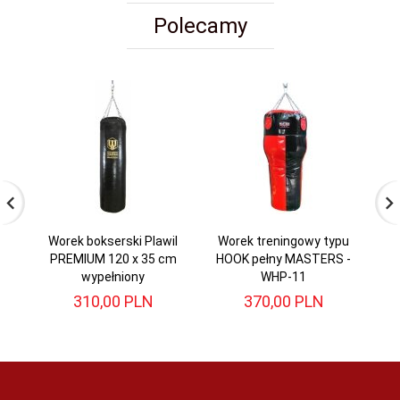
Polecamy
Worek bokserski Plawil
Worek treningowy typu
W
PREMIUM 120 x 35 cm
HOOK pełny MASTERS -
P
wypełniony
WHP-11
310,
00
PLN
370,
00
PLN