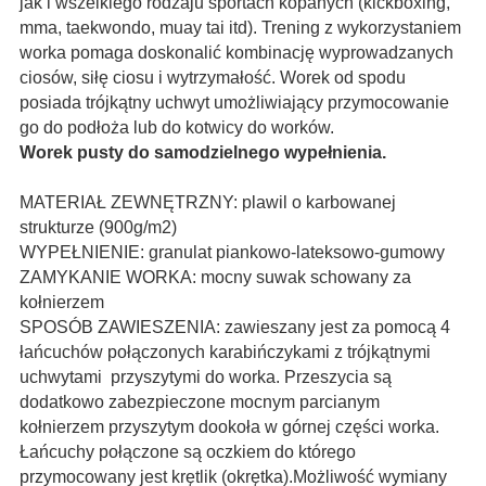
jak i wszelkiego rodzaju sportach kopanych (kickboxing,
mma, taekwondo, muay tai itd). Trening z wykorzystaniem
worka pomaga doskonalić kombinację wyprowadzanych
ciosów, siłę ciosu i wytrzymałość. Worek od spodu
posiada trójkątny uchwyt umożliwiający przymocowanie
go do podłoża lub do kotwicy do worków.
Worek pusty do samodzielnego wypełnienia.
MATERIAŁ ZEWNĘTRZNY
: plawil
o karbowanej
strukturze
(900g/m2)
WYPEŁNIENIE
: granulat piankowo-lateksowo-gumowy
ZAMYKANIE WORKA: mocny suwak schowany za
kołnierzem
SPOSÓB ZAWIESZENIA
: z
awieszany jest za pomocą 4
łańcuchów połączonych karabińczykami z trójkątnymi
uchwytami przyszytymi do worka. Przeszycia są
dodatkowo zabezpieczone mocnym parcianym
kołnierzem przyszytym dookoła w górnej części worka.
Łańcuchy połączone są oczkiem do którego
przymocowany jest krętlik (okrętka).
Możliwość wymiany