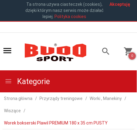
Ta strona używa ciasteczek (cookies),
Akceptuję
dzięki którym nasz serwis może działać
lepiej.
Polityka cookies
0
Kategorie
Strona główna
Przyrządy treningowe
Worki , Manekiny
Wiszące
Worek bokserski Plawil PREMIUM 180 x 35 cm PUSTY